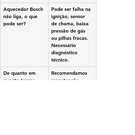
Aquecedor Bosch 
Pode ser falha na 
não liga, o que 
ignição, sensor 
pode ser?
de chama, baixa 
pressão de gás 
ou pilhas fracas. 
Necessário 
diagnóstico 
técnico.
De quanto em 
Recomendamos 
quanto tempo 
manutenção 
devo fazer 
preventiva anual 
manutenção?
para garantir 
segurança e 
economia.
Vocês fazem 
Sim. Realizamos 
adequação para 
todas as 