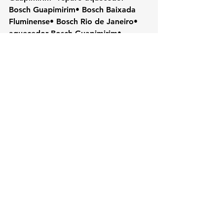
Bosch Guapimirim• Bosch Baixada 
Fluminense• Bosch Rio de Janeiro• 
aquecedor Bosch Guapimirim• 
assistência Bosch RJ
#Bosch
#KozAquecedores#Guapimiri
mRJ#AssistenciaTecnicaRJ#ConsertoA
quecedor#TecnicoBosch#AquecedorA
Gas#ManutencaoAquecedor#Baixada
Fluminense#RioDeJaneiro
Ver tudo
Posts recentes