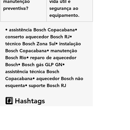
manutenção 
vida útil e 
preventiva?
segurança ao 
equipamento.
• assistência Bosch Copacabana• 
conserto aquecedor Bosch RJ• 
técnico Bosch Zona Sul• instalação 
Bosch Copacabana• manutenção 
Bosch Rio• reparo de aquecedor 
Bosch• Bosch gás GLP GN• 
assistência técnica Bosch 
Copacabana• aquecedor Bosch não 
esquenta• suporte Bosch RJ
#️⃣ Hashtags
• 
#Bosch
• 
#KozAquecedores
• 
#Copacabana
• 
#AssistenciaTecnica
• 
#AquecedorBosch
• 
#ConsertoBosch
• 