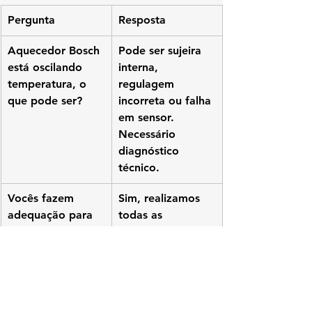
Pergunta
Resposta
Aquecedor Bosch 
Pode ser sujeira 
está oscilando 
interna, 
temperatura, o 
regulagem 
que pode ser?
incorreta ou falha 
em sensor. 
Necessário 
diagnóstico 
técnico.
Vocês fazem 
Sim, realizamos 
adequação para 
todas as 
vistoria da 
correções 
Naturgy na Barra?
exigidas.
Instalam 
Sim, instalação 
aquecedor novo 
completa 