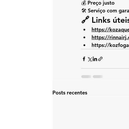
💰 Preço justo
🛠️ Serviço com gar
🔗 Links útei
https://kozaqu
https://rinnairj
https://kozfog
Posts recentes