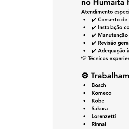
no Humaitá 
Atendimento especi
✔️ Conserto de
✔️ Instalação c
✔️ Manutenção 
✔️ Revisão gera
✔️ Adequação à
💡 Técnicos experie
⚙️ Trabalham
Bosch
Komeco
Kobe
Sakura
Lorenzetti
Rinnai