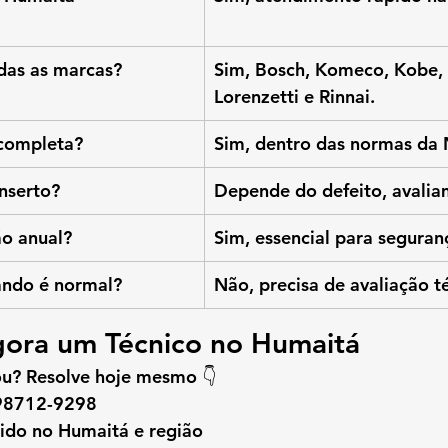
das as marcas?
Sim, Bosch, Komeco, Kobe, 
Lorenzetti e Rinnai.
 completa?
Sim, dentro das normas da 
nserto?
Depende do defeito, avaliam
o anual?
Sim, essencial para seguran
ando é normal?
Não, precisa de avaliação t
ora um Técnico no Humaitá
u? Resolve hoje mesmo 👇
 98712-9298
ido no Humaitá e região