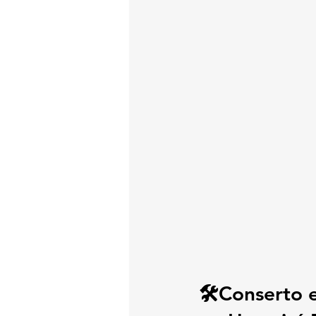
🛠️Conserto 