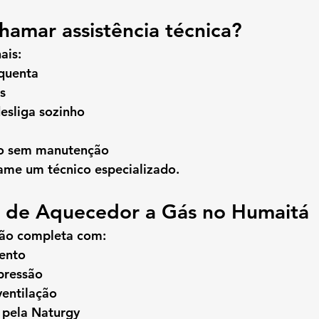
amar assistência técnica?
ais:
quenta
s
esliga sozinho
no sem manutenção
hame um técnico especializado.
ão de Aquecedor a Gás no Humaitá
ção completa com:
ento
pressão
ventilação
 pela Naturgy