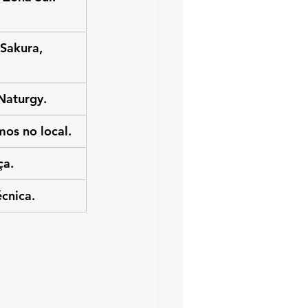
Sakura, 
Naturgy.
os no local.
ça.
écnica.