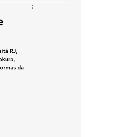
e
aitá RJ
, 
kura, 
normas da 