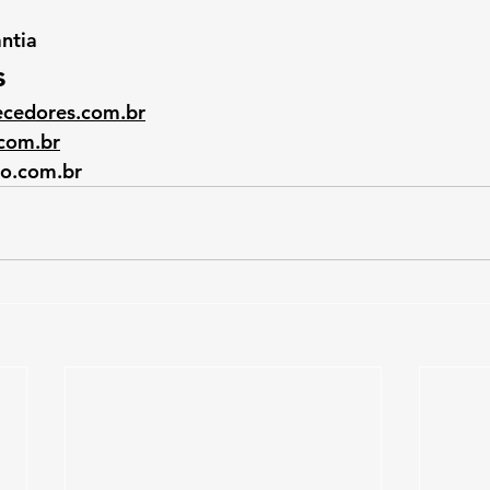
antia
s
ecedores.com.br
.com.br
ao.com.br