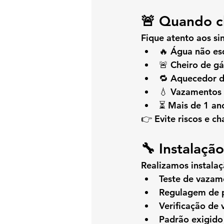
🚨 Quando ch
Fique atento aos sin
🔥 Água não es
🚨 Cheiro de gá
🔁 Aquecedor d
💧 Vazamentos
⏳ Mais de 1 a
👉 Evite riscos e c
🔧 Instalaç
Realizamos instala
Teste de vazam
Regulagem de 
Verificação de 
Padrão exigido