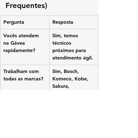
Frequentes)
Pergunta
Resposta
Vocês atendem 
Sim, temos 
na Gávea 
técnicos 
rapidamente?
próximos para 
atendimento ágil.
Trabalham com 
Sim, Bosch, 
todas as marcas?
Komeco, Kobe, 
Sakura, 
Lorenzetti e 
Rinnai.
Fazem instalação 
Sim, seguindo 
completa?
normas da 
Naturgy.