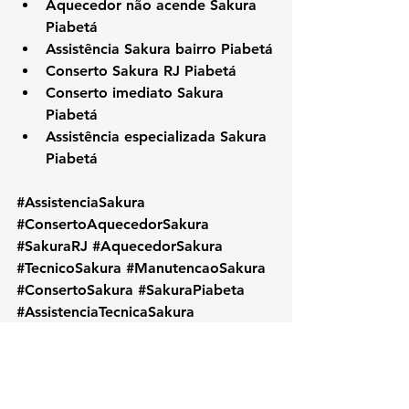
Aquecedor não acende Sakura 
Piabetá
Assistência Sakura bairro Piabetá
Conserto Sakura RJ Piabetá
Conserto imediato Sakura 
Piabetá
Assistência especializada Sakura 
Piabetá
#AssistenciaSakura
#ConsertoAquecedorSakura
#SakuraRJ
#AquecedorSakura
#TecnicoSakura
#ManutencaoSakura
#ConsertoSakura
#SakuraPiabeta
#AssistenciaTecnicaSakura
#ReparoAquecedor