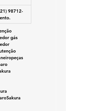
(21) 98712-
ento.
enção 
edor gás 
edor 
utenção 
aneiropeças 
paro 
akura 
ura
aroSakura