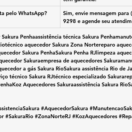
sita pelo WhatsApp?
Sim, envie mensagem para 
9298 e agende seu atendim
 Sakura Penhaassistência técnica Sakura Penhamanut
iotécnico aquecedor Sakura Zona Nortereparo aquec
quecedor Sakura PenhaSakura Penha RJlimpeza aquec
quecedor Sakuraempresa de aquecedores Sakuraman
uecedor a gás Sakura RioSakura assistência Rio de J
viço técnico Sakura RJtécnico especializado Sakurare
enhaKoz Aquecedores Sakuraassistência Sakura RioS
ssistenciaSakura
#AquecedorSakura
#ManutencaoSak
or
#SakuraRio
#ZonaNorteRJ
#KozAquecedores
#Rep