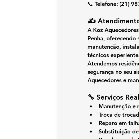
📞 
Telefone:
 (21) 9
✍️ Atendimento
A 
Koz Aquecedores
Penha
, oferecendo 
manutenção, instal
técnicos experiente
Atendemos residênc
segurança no seu s
Aquecedores
 e man
🔧 Serviços Rea
Manutenção e r
Troca de trocad
Reparo em falh
Substituição de