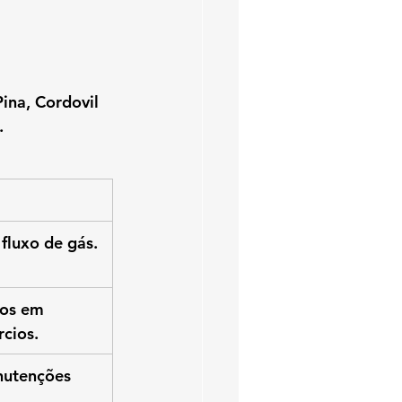
Pina, Cordovil 
.
 fluxo de gás. 
os em 
rcios.
nutenções 