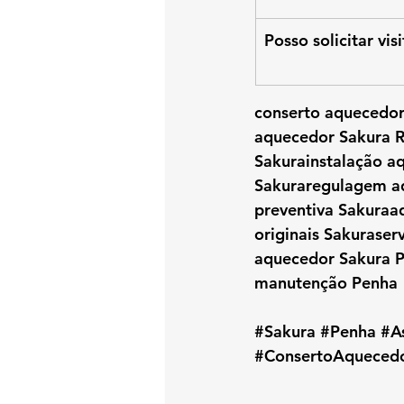
Posso solicitar vi
conserto aquecedor
aquecedor Sakura R
Sakurainstalação a
Sakuraregulagem a
preventiva Sakuraaq
originais Sakuraser
aquecedor Sakura P
manutenção Penha
#Sakura
#Penha
#A
#ConsertoAqueced