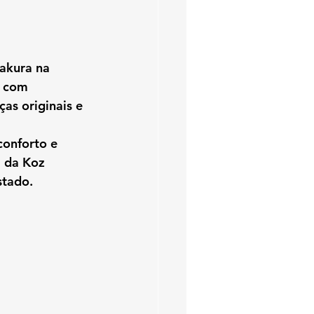
Sakura
 na 
s com 
as originais e 
onforto e 
 da 
Koz 
stado.