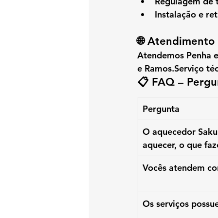
Regulagem de t
Instalação e re
🌐 Atendimento 
Atendemos 
Penha
 
e Ramos
.Serviço té
📋 FAQ – Pergu
Pergunta
O aquecedor Saku
aquecer, o que faz
Vocês atendem co
Os serviços possu