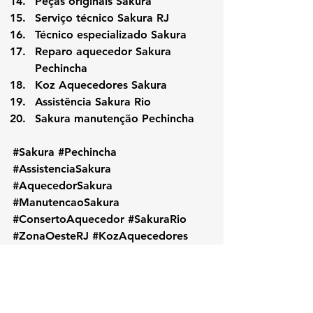
Peças originais Sakura
Serviço técnico Sakura RJ
Técnico especializado Sakura
Reparo aquecedor Sakura 
Pechincha
Koz Aquecedores Sakura
Assistência Sakura Rio
Sakura manutenção Pechincha
#Sakura
#Pechincha
#AssistenciaSakura
#AquecedorSakura
#ManutencaoSakura
#ConsertoAquecedor
#SakuraRio
#ZonaOesteRJ
#KozAquecedores
#ReparoSakura