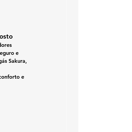
osto
dores 
eguro e 
gás Sakura
, 
onforto e 