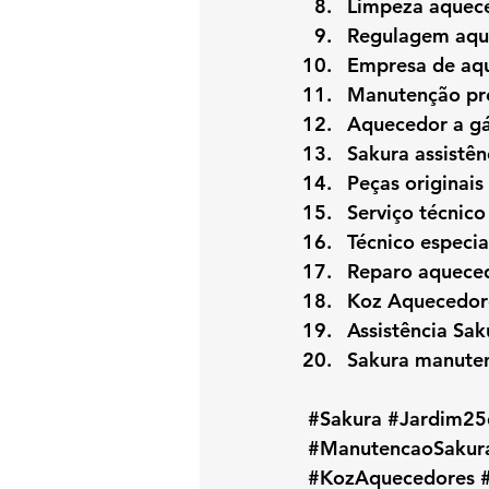
Limpeza aquec
Regulagem aqu
Empresa de aq
Manutenção pre
Aquecedor a gá
Sakura assistên
Peças originais
Serviço técnico
Técnico especi
Reparo aqueced
Koz Aquecedor
Assistência Sak
Sakura manute
#Sakura
#Jardim25
#ManutencaoSakur
#KozAquecedores