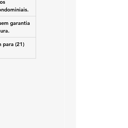
os 
ondominiais.
uem garantia 
ura.
 para (21) 