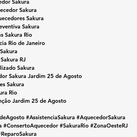
edor Sakura
ecedor Sakura
uecedores Sakura
ventiva Sakura
s Sakura Rio
cia Rio de Janeiro
 Sakura
 Sakura RJ
alizado Sakura
or Sakura Jardim 25 de Agosto
es Sakura
ura Rio
nção Jardim 25 de Agosto
deAgosto
#AssistenciaSakura
#AquecedorSakura
a
#ConsertoAquecedor
#SakuraRio
#ZonaOesteRJ
#ReparoSakura