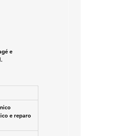
agé e 
.
nico 
ico e reparo 