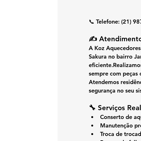
📞 
Telefone:
 (21) 9
✍️ Atendimento
A 
Koz Aquecedores
Sakura
 no bairro 
Ja
eficiente.Realizamo
sempre com 
peças 
Atendemos residênc
segurança no seu s
🔧 Serviços Rea
Conserto de aq
Manutenção pre
Troca de trocad