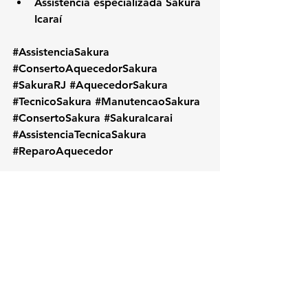
Assistência especializada Sakura 
Icaraí
#AssistenciaSakura
#ConsertoAquecedorSakura
#SakuraRJ
#AquecedorSakura
#TecnicoSakura
#ManutencaoSakura
#ConsertoSakura
#SakuraIcarai
#AssistenciaTecnicaSakura
#ReparoAquecedor