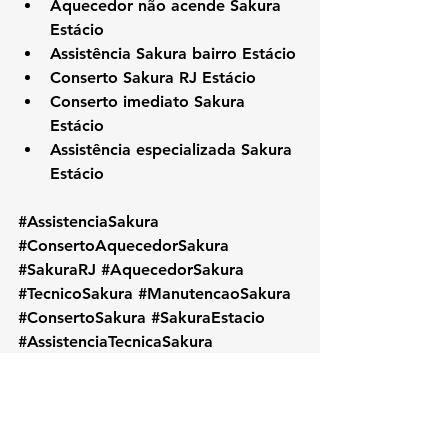
Aquecedor não acende Sakura 
Estácio
Assistência Sakura bairro Estácio
Conserto Sakura RJ Estácio
Conserto imediato Sakura 
Estácio
Assistência especializada Sakura 
Estácio
#AssistenciaSakura
#ConsertoAquecedorSakura
#SakuraRJ
#AquecedorSakura
#TecnicoSakura
#ManutencaoSakura
#ConsertoSakura
#SakuraEstacio
#AssistenciaTecnicaSakura
#ReparoAquecedor