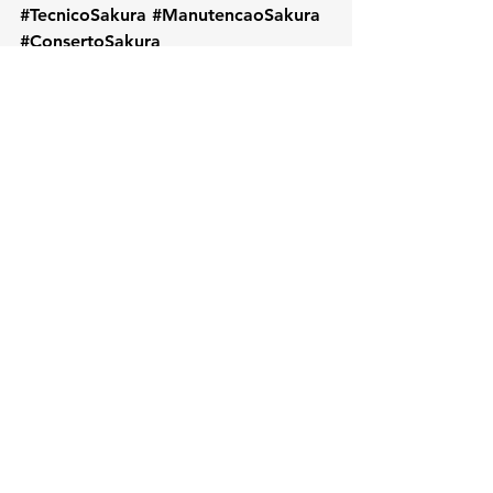
#TecnicoSakura
#ManutencaoSakura
#ConsertoSakura
#SakuraAltoDaBoaVista
#AssistenciaTecnicaSakura
#ReparoAquecedor