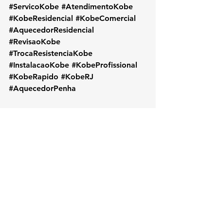
#ServicoKobe
#AtendimentoKobe
#KobeResidencial
#KobeComercial
#AquecedorResidencial
#RevisaoKobe
#TrocaResistenciaKobe
#InstalacaoKobe
#KobeProfissional
#KobeRapido
#KobeRJ
#AquecedorPenha