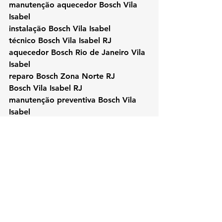
manutenção aquecedor Bosch Vila 
Isabel
instalação Bosch Vila Isabel
técnico Bosch Vila Isabel RJ
aquecedor Bosch Rio de Janeiro Vila 
Isabel
reparo Bosch Zona Norte RJ
Bosch Vila Isabel RJ
manutenção preventiva Bosch Vila 
Isabel
#Bosch
#KozAquecedores
#VilaIsabel
#AssistenciaBosch
#AquecedorBosch
#ConsertoBosch
#BoschRJ
#ZonaNorteRJ
#InstalacaoBosch
#AquecedorAGas
#ReparoBosch
#ThermBosch
#TecnicoBosch
#ManutencaoPreventiva