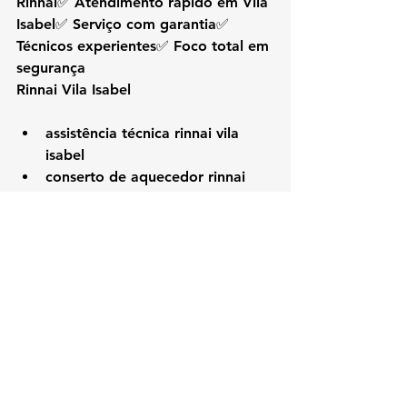
Rinnai✅ Atendimento rápido em Vila 
Isabel✅ Serviço com garantia✅ 
Técnicos experientes✅ Foco total em 
segurança
Rinnai Vila Isabel
assistência técnica rinnai vila 
isabel
conserto de aquecedor rinnai 
vila isabel
técnico rinnai vila isabel rj
assistência técnica aquecedor a 
gás rj
manutenção de aquecedor rinnai
instalação de aquecedor rinnai
aquecedor rinnai não liga
aquecedor a gás vila isabel
técnico de aquecedor rj
vazamento de gás aquecedor