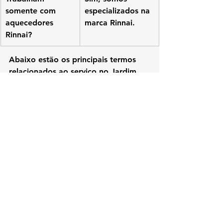
somente com 
especializados na 
aquecedores 
marca Rinnai.
Rinnai?
Abaixo estão os principais termos 
relacionados ao serviço no Jardim 
Oceânico:
assistência técnica aquecedor 
Rinnai Jardim Oceânico
conserto de aquecedor Rinnai 
Jardim Oceânico
instalação aquecedor Rinnai 
Jardim Oceânico
aquecedor Rinnai Jardim 
Oceânico
técnico aquecedor Rinnai Jardim 
Oceânico
aquecedor Rinnai a gás Jardim 