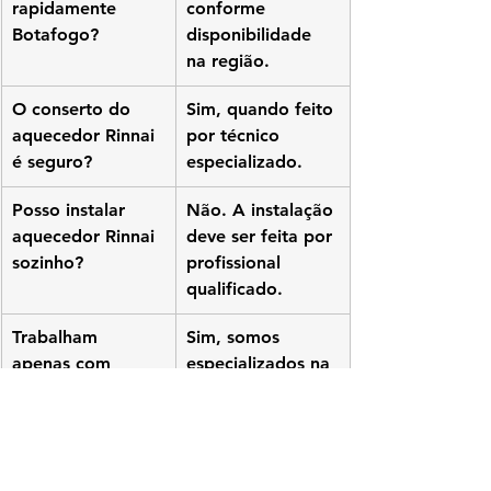
rapidamente 
conforme 
Botafogo?
disponibilidade 
na região.
O conserto do 
Sim, quando feito 
aquecedor Rinnai 
por técnico 
é seguro?
especializado.
Posso instalar 
Não. A instalação 
aquecedor Rinnai 
deve ser feita por 
sozinho?
profissional 
qualificado.
Trabalham 
Sim, somos 
apenas com 
especializados na 
aquecedores 
marca Rinnai.
Rinnai?
Abaixo estão os principais termos 