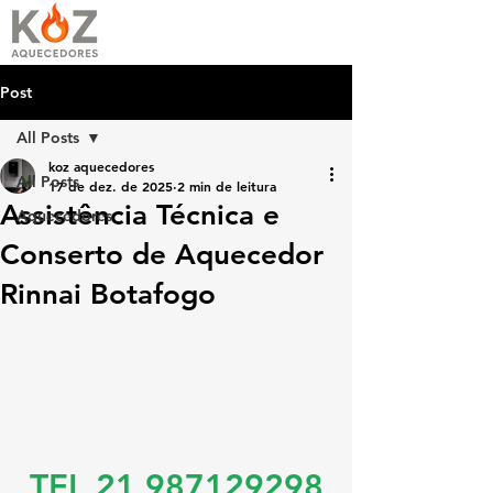
Post
All Posts
koz aquecedores
All Posts
17 de dez. de 2025
2 min de leitura
Assistência Técnica e
Aquecedores
Conserto de Aquecedor
Rinnai Botafogo
TEL 21 987129298