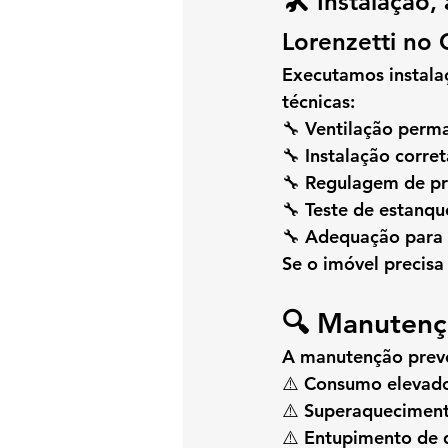
🛠️
Instalação, 
Lorenzetti no 
Executamos instala
técnicas:
🔧 Ventilação perm
🔧 Instalação corre
🔧 Regulagem de pr
🔧 Teste de estanq
🔧 Adequação para 
Se o imóvel precisa
🔍 
Manutençã
A manutenção preve
⚠️ Consumo elevad
⚠️ Superaquecimen
⚠️ Entupimento de