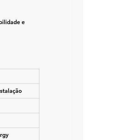
ilidade e 
nstalação
urgy