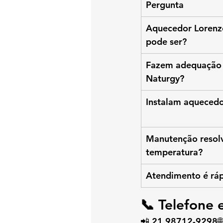
Pergunta
Aquecedor Lorenzet
pode ser?
Fazem adequação p
Naturgy?
Instalam aqueced
Manutenção resolv
temperatura?
Atendimento é ráp
📞 
Telefone
📲 
21 98712-9298
🌐