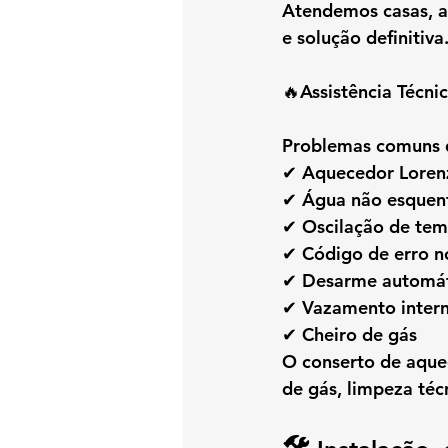
Atendemos casas, a
e solução definitiva
🔥Assistência Técni
Problemas comuns 
✔ Aquecedor Lorenz
✔ Água não esquen
✔ Oscilação de tem
✔ Código de erro n
✔ Desarme automá
✔ Vazamento inter
✔ Cheiro de gás
O 
conserto de aque
de gás, limpeza téc