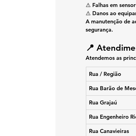
⚠️ Falhas em sensor
⚠️ Danos ao equip
A 
manutenção de aq
segurança.
📍 
Atendimen
Atendemos as princi
Rua / Região
Rua Barão de Mes
Rua Grajaú
Rua Engenheiro Ri
Rua Canavieiras