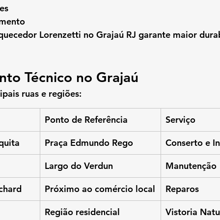
es
amento
uecedor Lorenzetti no Grajaú RJ
 garante maior durab
to Técnico no Grajaú
pais ruas e regiões:
Ponto de Referência
Serviço
quita
Praça Edmundo Rego
Conserto e I
Largo do Verdun
Manutenção
chard
Próximo ao comércio local
Reparos
Região residencial
Vistoria Nat