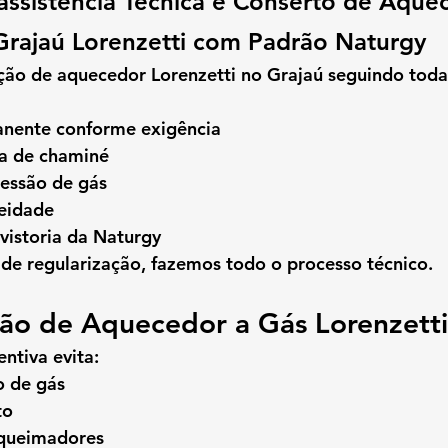
assistência Técnica e Conserto de Aque
Grajaú
 Lorenzetti com Padrão Naturgy
ção de aquecedor Lorenzetti no Grajaú seguindo toda
anente conforme exigência
ta de chaminé
essão de gás
ueidade
vistoria da Naturgy
 de regularização, fazemos todo o processo técnico.
o de Aquecedor a Gás Lorenzetti
ntiva evita:
o de gás
to
 queimadores