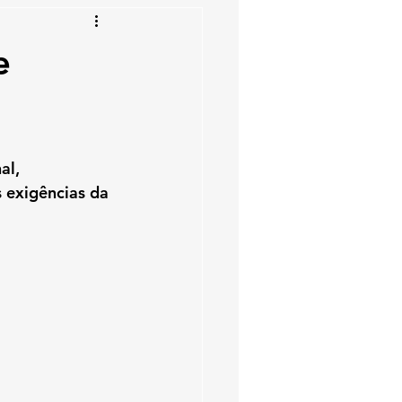
e
al, 
 exigências da 