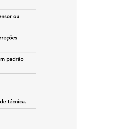
ensor ou 
rreções 
om padrão 
de técnica.