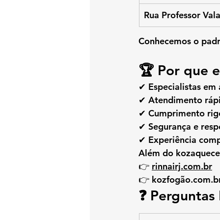
Rua Professor Val
Conhecemos o padrã
🏆 
Por que 
✔ Especialistas em
✔ Atendimento ráp
✔ Cumprimento rig
✔ Segurança e resp
✔ Experiência com
Além do 
kozaquece
👉 
rinnairj.com.br
👉 
kozfogão.com.b
❓ 
Perguntas 