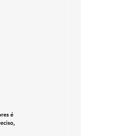
res é 
eciso, 