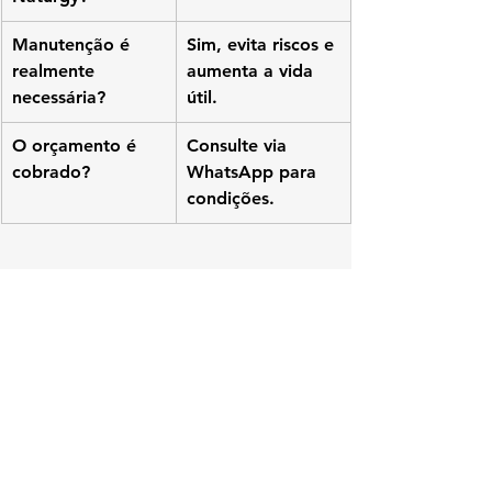
Manutenção é 
Sim, evita riscos e 
realmente 
aumenta a vida 
necessária?
útil.
O orçamento é 
Consulte via 
cobrado?
WhatsApp para 
condições.
assistência técnica KOMECO em 
Ramos
 conserto aquecedor KOMECO 
Ramos
 manutenção aquecedor a gás RJ
instalação aquecedor KOMECO 
Ramos
técnico KOMECO em Ramos