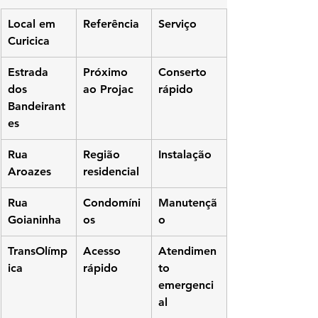
Local em 
Referência
Serviço
Curicica
Estrada 
Próximo 
Conserto 
dos 
ao Projac
rápido
Bandeirant
es
Rua 
Região 
Instalação
Aroazes
residencial
Rua 
Condomíni
Manutençã
Goianinha
os
o
TransOlímp
Acesso 
Atendimen
ica
rápido
to 
emergenci
al