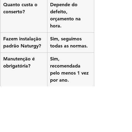
Quanto custa o 
Depende do 
conserto?
defeito, 
orçamento na 
hora.
Fazem instalação 
Sim, seguimos 
padrão Naturgy?
todas as normas.
Manutenção é 
Sim, 
obrigatória?
recomendada 
pelo menos 1 vez 
por ano.
assistência técnica KOMECO em 
Curicica, 
conserto aquecedor KOMECO 
Curicica RJ,