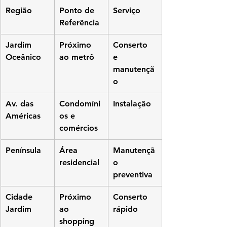
Região
Ponto de 
Serviço
Referência
Jardim 
Próximo 
Conserto 
Oceânico
ao metrô
e 
manutençã
o
Av. das 
Condomíni
Instalação
Américas
os e 
comércios
Península
Área 
Manutençã
residencial
o 
preventiva
Cidade 
Próximo 
Conserto 
Jardim
ao 
rápido
shopping