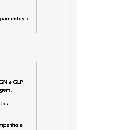
ipamentos a 
 GN e GLP 
agem.
tos 
mpenho e 