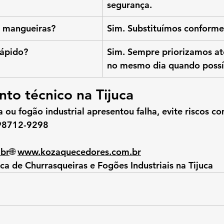
segurança.
e mangueiras?
Sim. Substituímos conforme
rápido?
Sim. Sempre priorizamos a
no mesmo dia quando possí
to técnico na Tijuca
 ou fogão industrial apresentou falha, evite riscos c
98712-9298
.br
🌐 
www.kozaquecedores.com.br
ica de Churrasqueiras e Fogões Industriais na Tijuca