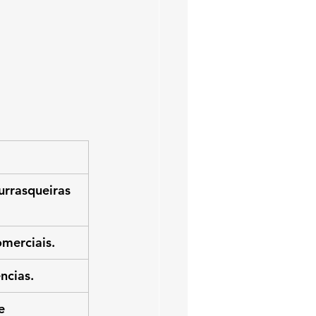
urrasqueiras 
merciais.
ncias.
e 