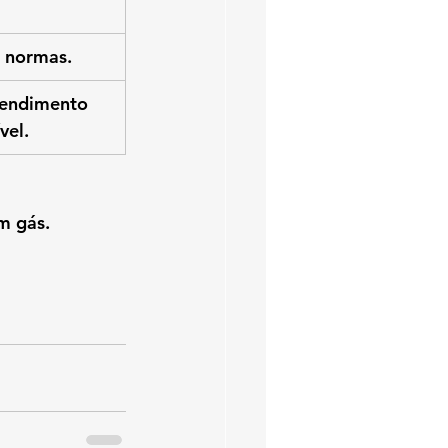
 normas.
tendimento 
vel.
om gás.