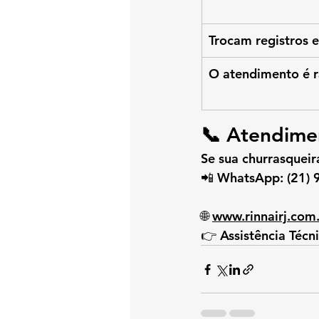
Trocam registros 
O atendimento é 
📞 Atendimen
Se sua churrasqueira
📲 
WhatsApp:
 (21) 
🌐 
www.rinnairj.com
👉 Assistência Técn