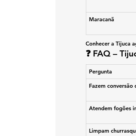
Maracanã
Conhecer a Tijuca a
❓ FAQ – Tiju
Pergunta
Fazem conversão d
Atendem fogões in
Limpam churrasque