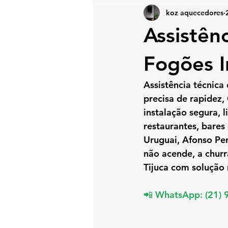
koz aquecedores
Assistên
Fogões In
A
ssistência técnica
precisa de rapidez, 
instalação segura,
restaurantes, bares 
Uruguai, Afonso Pen
não acende, a churr
Tijuca com solução 
📲 
WhatsApp:
 (21) 