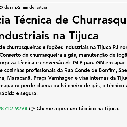
29 de jan.
2 min de leitura
cia Técnica de Churrasqu
dustriais na Tijuca
 de churrasqueiras e fogões industriais na Tijuca RJ
 no
Conserto de churrasqueira a gás, manutenção de fogão
 limpeza técnica e conversão de GLP para GN
 em apar
e cozinhas profissionais da 
Rua Conde de Bonfim, Sae
a, Maracanã, Praça Varnhagen e vias internas da Tiju
asqueira perde chama ou há cheiro de gás, o técnico v
rápida e segura.
98712-9298 
👉 
Chame agora um técnico na Tijuca.