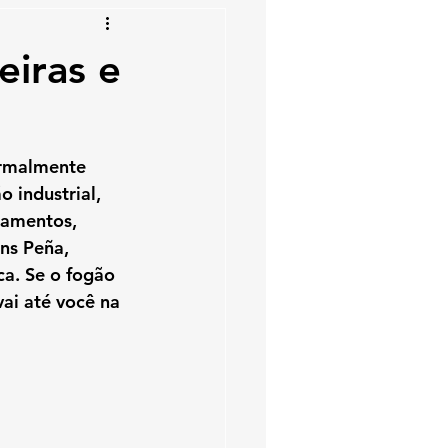
eiras e
rmalmente 
 industrial, 
tamentos, 
ns Peña, 
ca
. Se o fogão 
ai até você na 