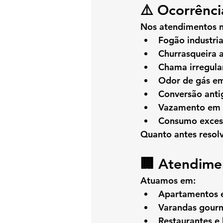
⚠️ Ocorrênc
Nos atendimentos n
Fogão industri
Churrasqueira 
Chama irregula
Odor de gás e
Conversão anti
Vazamento em 
Consumo exces
Quanto antes resolv
🏢 Atendimen
Atuamos em:
Apartamentos e
Varandas gour
Restaurantes e