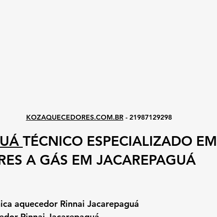
KOZAQUECEDORES.COM.BR
 - 21987129298
GUÁ
TÉCNICO ESPECIALIZADO EM
ES A GÁS EM JACAREPAGUÁ
cnica aquecedor Rinnai Jacarepaguá
edor Rinnai Jacarepaguá