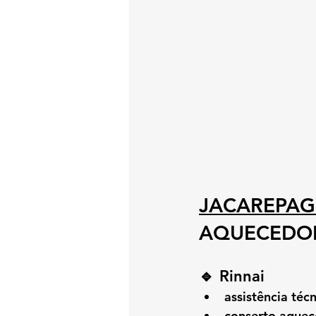
JACAREPA
AQUECEDOR
🔹 Rinnai
assistência té
conserto aquec