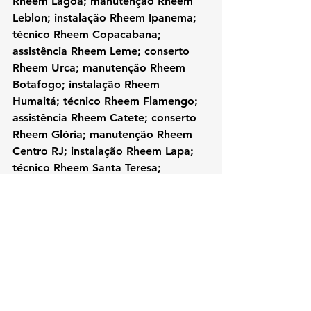
Rheem Lagoa; manutenção Rheem 
Leblon; instalação Rheem Ipanema; 
técnico Rheem Copacabana; 
assistência Rheem Leme; conserto 
Rheem Urca; manutenção Rheem 
Botafogo; instalação Rheem 
Humaitá; técnico Rheem Flamengo; 
assistência Rheem Catete; conserto 
Rheem Glória; manutenção Rheem 
Centro RJ; instalação Rheem Lapa; 
técnico Rheem Santa Teresa; 
assistência Rheem Tijuca; conserto 
Rheem Maracanã; manutenção 
Rheem Vila Isabel; instalação Rheem 
Grajaú; técnico Rheem Méier; 
assistência Rheem Engenho de 
Dentro; manutenção Rheem Ilha do 
Governador; instalação Rheem 
Jardim Guanabara; técnico Rheem 