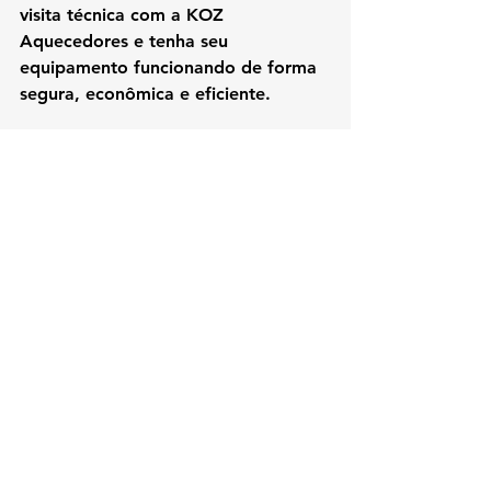
visita técnica com a KOZ 
Aquecedores
 e tenha seu 
equipamento funcionando de forma 
segura, econômica e eficiente
.
aquecedor a gás não acende
falha na ignição aquecedor a gás
problemas no acendimento 
aquecedor
chama do aquecedor apaga
manutenção de aquecedor a gás