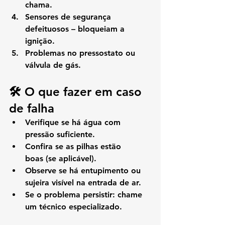
chama.
Sensores de segurança 
defeituosos
 – bloqueiam a 
ignição.
Problemas no pressostato ou 
válvula de gás
.
🛠️ O que fazer em caso 
de falha
Verifique se há 
água com 
pressão suficiente
.
Confira se as 
pilhas estão 
boas
 (se aplicável).
Observe se há 
entupimento ou 
sujeira visível
 na entrada de ar.
Se o problema persistir: 
chame 
um técnico especializado
.