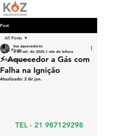
Post
All Posts
koz aquecedores
All Posts
4 de set. de 2025
1 min de leitura
⚡ Aquecedor a Gás com
Aquecedores
Falha na Ignição
Atualizado:
2 de jan.
TEL - 21 987129298