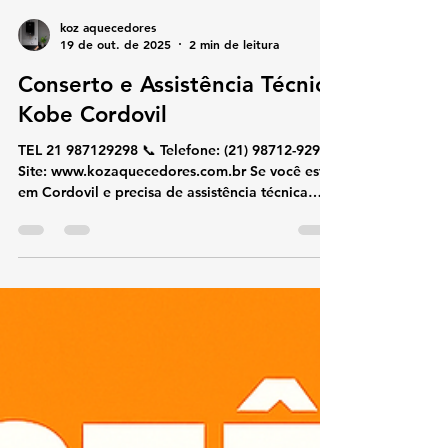
koz aquecedores
19 de out. de 2025
2 min de leitura
Conserto e Assistência Técnica
Kobe Cordovil
TEL 21 987129298 📞 Telefone: (21) 98712-9298🌐
Site: www.kozaquecedores.com.br Se você está
em Cordovil e precisa de assistência técnica
especializada em aquecedores Kobe , nossa
equipe realiza conserto, manutenção, instalação
e reparos com agilidade e segurança.
Atendemos residências, condomínios e
empresas, sempre com peça originais Kobe
para garantir desempenho e durabilidade ao
seu equipamento. 🔧 Serviços oferecidos: