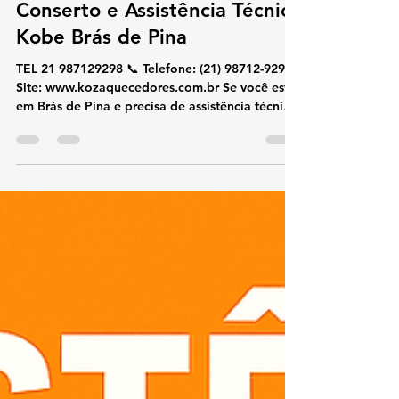
19 de out. de 2025
2 min de leitura
Conserto e Assistência Técnica
Kobe Brás de Pina
TEL 21 987129298 📞 Telefone: (21) 98712-9298🌐
Site: www.kozaquecedores.com.br Se você está
em Brás de Pina e precisa de assistência técnica
especializada em aquecedores Kobe , nossa
equipe realiza conserto, manutenção, instalação
e reparos com rapidez e eficiência. Atendemos
residências, condomínios e comércios,
utilizando apenas peças originais Kobe para
garantir a durabilidade do seu equipamento. 🔧
Serviços oferecidos: Conserto de aquecedores
Kobe Manutenção prevent