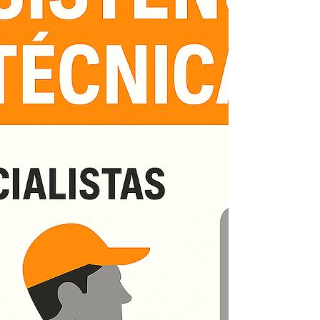
Site: www.kozaquecedores.com.br Se você está
em Santa Rosa (Niterói) e precisa de assistência
técnica especializada em aquecedores Kobe ,
nossa equipe realiza conserto, manutenção,
instalação e reparos com rapidez e eficiência.
Atendemos residências, condomínios e
comércios locais, utilizando apenas peças
originais Kobe. 🔧 Serviços oferecidos: Conserto
de aquecedores Kobe Manutenção preventiva e
corretiva Instalação de aqu