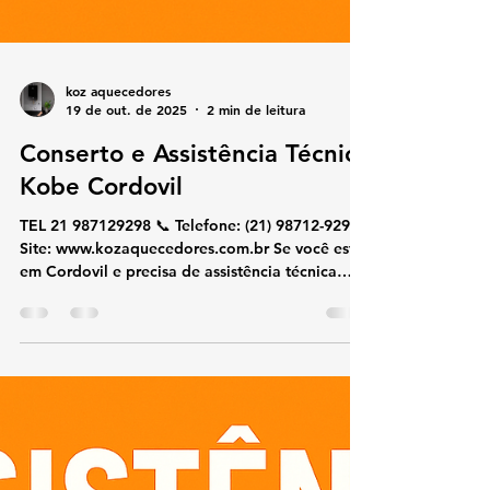
koz aquecedores
19 de out. de 2025
2 min de leitura
Conserto e Assistência Técnica
Kobe Cordovil
TEL 21 987129298 📞 Telefone: (21) 98712-9298🌐
Site: www.kozaquecedores.com.br Se você está
em Cordovil e precisa de assistência técnica
especializada em aquecedores Kobe , nossa
equipe realiza conserto, manutenção, instalação
e reparos com agilidade e segurança.
Atendemos residências, condomínios e