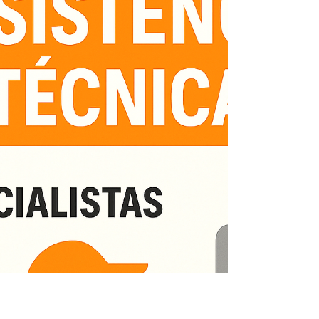
Conserto e Assistência Técnica
Kobe São Francisco (Niterói)
TEL 21 987129298 📞 Telefone: (21) 98712-9298🌐
Site: www.kozaquecedores.com.br Se você está
em São Francisco (Niterói) e procura assistência
técnica especializada em aquecedores Kobe ,
nossa equipe está pronta para atender.
Realizamos conserto, manutenção, instalação e
reparos com peças originais e técnicos
altamente capacitados, garantindo segurança e
eficiência para sua residência ou empresa. 🔧
Serviços oferecidos: Conserto de aquecedores
Kobe Manutenção preventiva e