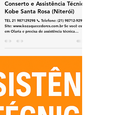
koz aquecedores
19 de out. de 2025
2 min de leitura
Conserto e Assistência Técnica
Kobe Santa Rosa (Niterói)
TEL 21 987129298 📞 Telefone: (21) 98712-9298🌐
Site: www.kozaquecedores.com.br Se você está
em Olaria e precisa de assistência técnica
especializada em aquecedores Kobe , nossa
equipe realiza conserto, manutenção, instalação
e reparos com eficiência e segurança.
Atendemos residências, condomínios e
empresas, utilizando apenas peças originais
Kobe para garantir a durabilidade do seu