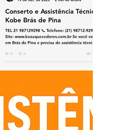
koz aquecedores
19 de out. de 2025
2 min de leitura
Conserto e Assistência Técnica
Kobe Brás de Pina
TEL 21 987129298 📞 Telefone: (21) 98712-9298🌐
Site: www.kozaquecedores.com.br Se você está
em Brás de Pina e precisa de assistência técnica
especializada em aquecedores Kobe , nossa
equipe realiza conserto, manutenção, instalação
e reparos com rapidez e eficiência. Atendemos
residências, condomínios e comércios,
utilizando apenas peças originais Kobe para
garantir a durabilidade do seu equipamento. 🔧
Serviços oferecidos: Conserto de aquecedores
Kobe Manutenção prevent