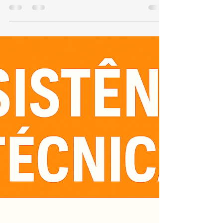
Conserto e Assistência Técnica
Aquecedor Kobe Penha
TEL 21 987129298 📞 Telefone: (21) 98712-9298🌐
Site: www.kozaquecedores.com.br Se você está
na Penha e precisa de assistência técnica
especializada em aquecedores Kobe , nossa
equipe oferece conserto, manutenção,
instalação e reparos com rapidez e segurança.
Atendemos residências, condomínios e
empresas, sempre utilizando peças originais
Kobe para garantir durabilidade e eficiência. 🔧
Serviços oferecidos: Conserto de aquecedores
Kobe Manutenção preventiva e corretiva I