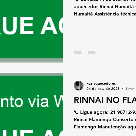
aquecedor Rinnai Humaitá 
Humaitá Assistência técnica
koz aquecedores
24 de set. de 2025
1 min 
RINNAI NO F
📞 Ligue agora: 21 98712-9
Rinnai Flamengo Conserto 
Flamengo Manutenção aque