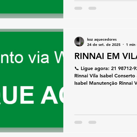
koz aquecedores
24 de set. de 2025
1 min 
RINNAI EM VIL
📞 Ligue agora: 21 98712-9
Rinnai Vila Isabel Conserto
Isabel Manutenção Rinnai Vi