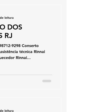
de leitura
IO DOS
 RJ
 98712-9298 Conserto
sistência técnica Rinnai
ecedor Rinnai...
de leitura