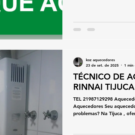
koz aquecedores
23 de set. de 2025
1 min 
TÉCNICO DE 
RINNAI TIJUCA
TEL 21987129298 Aquecedor
Aquecedores Seu aquecedor
problemas? Na Tijuca , ofe