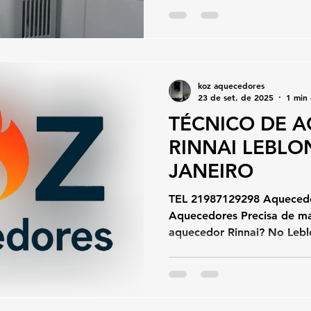
koz aquecedores
23 de set. de 2025
1 min 
TÉCNICO DE 
RINNAI LEBLON
JANEIRO
TEL 21987129298 Aquecedo
Aquecedores Precisa de m
aquecedor Rinnai? No Leblo