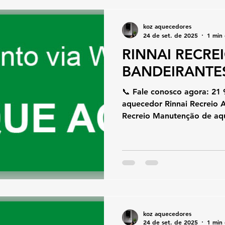
koz aquecedores
24 de set. de 2025
1 min 
RINNAI RECRE
BANDEIRANTES
📞 Fale conosco agora: 21
aquecedor Rinnai Recreio As
Recreio Manutenção de aqu
koz aquecedores
24 de set. de 2025
1 min 