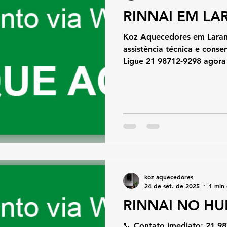
RINNAI EM LA
Koz Aquecedores em Laranje
assistência técnica e conse
Ligue 21 98712-9298 agor
koz aquecedores
24 de set. de 2025
1 min 
RINNAI NO HU
📞 Contato imediato: 21 