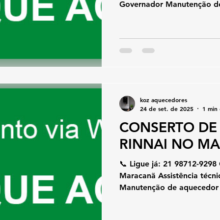
Governador Manutenção de
koz aquecedores
24 de set. de 2025
1 min 
CONSERTO DE
RINNAI NO M
📞 Ligue já: 21 98712-9298
Maracanã Assistência técn
Manutenção de aquecedor 