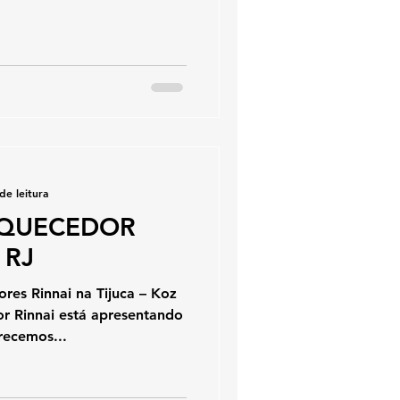
de leitura
AQUECEDOR
 RJ
es Rinnai na Tijuca – Koz
 Rinnai está apresentando
recemos...