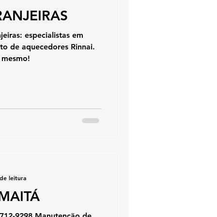
RANJEIRAS
iras: especialistas em
rto de aquecedores Rinnai.
a mesmo!
de leitura
MAITÁ
98712-9298 Manutenção de