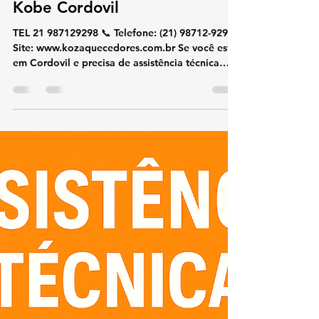
koz aquecedores
19 de out. de 2025
2 min de leitura
Conserto e Assistência Técnica
Kobe Cordovil
TEL 21 987129298 📞 Telefone: (21) 98712-9298🌐
Site: www.kozaquecedores.com.br Se você está
em Cordovil e precisa de assistência técnica
especializada em aquecedores Kobe , nossa
equipe realiza conserto, manutenção, instalação
e reparos com agilidade e segurança.
Atendemos residências, condomínios e
empresas, sempre com peça originais Kobe
para garantir desempenho e durabilidade ao
seu equipamento. 🔧 Serviços oferecidos:
Conserto de aquecedores Kobe Manutenção
preventi