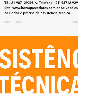
koz aquecedores
19 de out. de 2025
2 min de leitura
Conserto e Assistência Técnica
Aquecedor Kobe Penha
TEL 21 987129298 📞 Telefone: (21) 98712-9298🌐
Site: www.kozaquecedores.com.br Se você está
na Penha e precisa de assistência técnica
especializada em aquecedores Kobe , nossa
equipe oferece conserto, manutenção,
instalação e reparos com rapidez e segurança.
Atendemos residências, condomínios e
empresas, sempre utilizando peças originais
Kobe para garantir durabilidade e eficiência. 🔧
Serviços oferecidos: Conserto de aquecedores
Kobe Manutenção preventiva e corretiva I