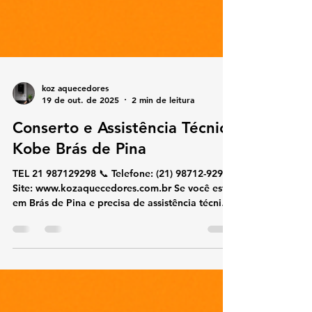
koz aquecedores
19 de out. de 2025
2 min de leitura
Conserto e Assistência Técnica
Kobe Brás de Pina
TEL 21 987129298 📞 Telefone: (21) 98712-9298🌐
Site: www.kozaquecedores.com.br Se você está
em Brás de Pina e precisa de assistência técnica
especializada em aquecedores Kobe , nossa
equipe realiza conserto, manutenção, instalação
e reparos com rapidez e eficiência. Atendemos
residências, condomínios e comércios,
utilizando apenas peças originais Kobe para