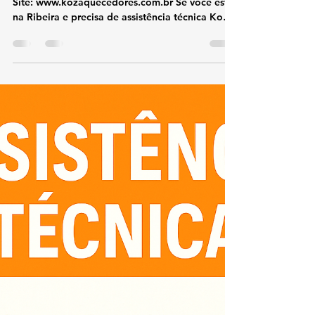
Conserto e Assistência Técnica
Kobe Ribeira
TEL 21 987129298 📞 Telefone: (21) 98712-9298🌐
Site: www.kozaquecedores.com.br Se você está
na Ribeira e precisa de assistência técnica Kobe
, nossa equipe especializada realiza conserto,
manutenção, instalação e reparos em
aquecedores Kobe com agilidade e segurança.
Atendemos residências, condomínios e
comércios locais, sempre com peças originais e
profissionais experientes. 🔧 Serviços
oferecidos: Conserto de aquecedores Kobe
Manutenção preventiva e corretiva Reparo d