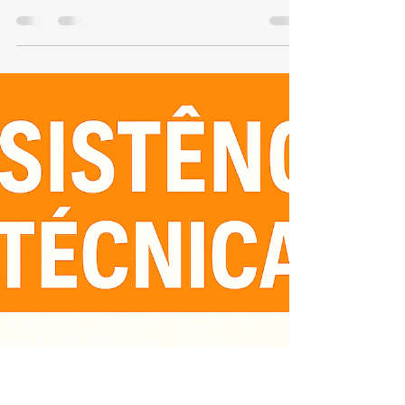
Conserto e Assistência Técnica
Kobe Jardim Carioca
TEL 21 987129298 📞 Telefone: (21) 98712-9298🌐
Site: www.kozaquecedores.com.br Se você está
no Jardim Carioca e precisa de assistência
técnica Kobe , nossa equipe especializada
realiza conserto, manutenção, instalação e
reparos em aquecedores Kobe com rapidez e
segurança. Atendemos residências, condomínios
e comércios da região com peças originais e
profissionais qualificados. 🔧 Serviços
oferecidos: Conserto de aquecedores Kobe
Manutenção preventiva e corretiva Reparo