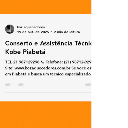
koz aquecedores
19 de out. de 2025
2 min de leitura
Conserto e Assistência Técnica
Kobe Piabetá
TEL 21 987129298 📞 Telefone: (21) 98712-9298🌐
Site: www.kozaquecedores.com.br Se você está
em Piabetá e busca um técnico especializado
em aquecedores Kobe , oferecemos conserto,
manutenção, instalação e reparos com
atendimento rápido e peças originais. Nossa
equipe atende residências, condomínios e
estabelecimentos comerciais, sempre com
segurança e qualidade. 🔧 Serviços oferecidos: