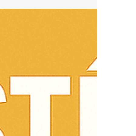
aquecedores Komeco , a KOZ Aquecedores é a
sua melhor opção.Oferecemos conserto,
instalação e manutenção preventiva de
aquecedores Komeco com técnicos certificados,
atendimento rápido e uso de peças originais ,
garantindo segurança e eficiência máxima para
o seu equipamento. 🔧 Serviços espec