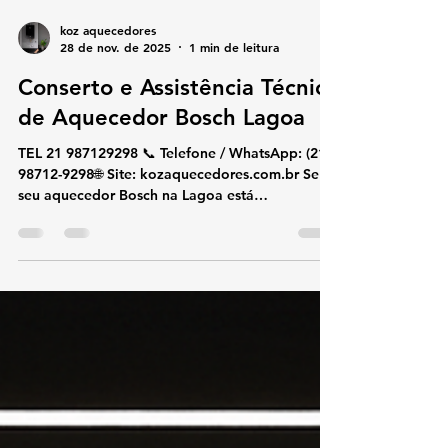
koz aquecedores
28 de nov. de 2025
1 min de leitura
Conserto e Assistência Técnica
de Aquecedor Bosch Lagoa
TEL 21 987129298 📞 Telefone / WhatsApp: (21)
98712-9298🌐 Site: kozaquecedores.com.br Se o
seu aquecedor Bosch na Lagoa está
apresentando falhas, aquecendo pouco,
desligando sozinho ou exibindo códigos de
erro, a KOZ Aquecedores oferece atendimento
rápido e especializado. Realizamos conserto,
instalação e manutenção preventiva Bosch com
peças originais e técnicos certificados,
garantindo segurança, economia e alto
desempenho no uso do gás. 🔧 Serviços
Especializados Bosch