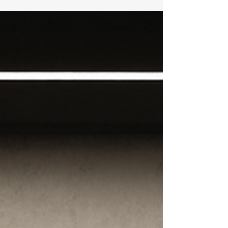
seu aquecedor Bosch no Flamengo está
apresentando falhas, demora para aquecer ou
mostra códigos de erro no painel, conte com a
KOZ Aquecedores . Somos especialistas em
conserto, manutenção e instalação de
aquecedores Bosch , trabalhando sempre com
técnicos certificados e peças originais Bosch ,
garantindo segurança, eficiência energética e
durabilidade. 🔧 Serviços Especializados Bos