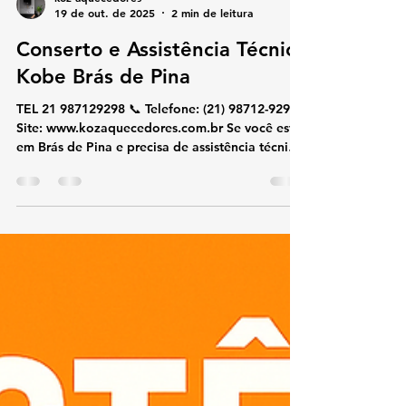
koz aquecedores
19 de out. de 2025
2 min de leitura
Conserto e Assistência Técnica
Kobe Brás de Pina
TEL 21 987129298 📞 Telefone: (21) 98712-9298🌐
Site: www.kozaquecedores.com.br Se você está
em Brás de Pina e precisa de assistência técnica
especializada em aquecedores Kobe , nossa
equipe realiza conserto, manutenção, instalação
e reparos com rapidez e eficiência. Atendemos
residências, condomínios e comércios,
utilizando apenas peças originais Kobe para
garantir a durabilidade do seu equipamento. 🔧
Serviços oferecidos: Conserto de aquecedores
Kobe Manutenção prevent