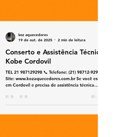
koz aquecedores
19 de out. de 2025
2 min de leitura
Conserto e Assistência Técnica
Kobe Cordovil
TEL 21 987129298 📞 Telefone: (21) 98712-9298🌐
Site: www.kozaquecedores.com.br Se você está
em Cordovil e precisa de assistência técnica
especializada em aquecedores Kobe , nossa
equipe realiza conserto, manutenção, instalação
e reparos com agilidade e segurança.