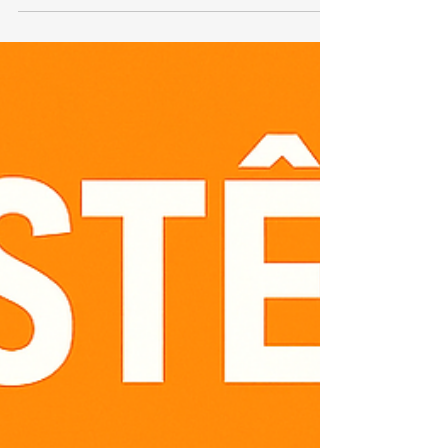
Aquecedor Kobe Penha
TEL 21 987129298 📞 Telefone: (21) 98712-9298🌐
Site: www.kozaquecedores.com.br Se você está
na Penha e precisa de assistência técnica
especializada em aquecedores Kobe , nossa
equipe oferece conserto, manutenção,
instalação e reparos com rapidez e segurança.
Atendemos residências, condomínios e
empresas, sempre utilizando peças originais
Kobe para garantir durabilidade e eficiência. 🔧
Serviços oferecidos: Conserto de aquecedores
Kobe Manutenção preventiva e corretiva I